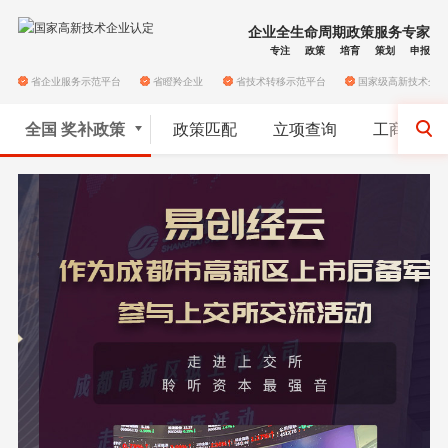
企业全生命周期政策服务专家
专注
政策
培育
策划
申报
省企业服务示范平台
省瞪羚企业
省技术转移示范平台
国家级高新技术企
全国
奖补政策
政策匹配
立项查询
工商代账