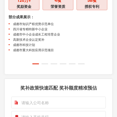
120万+
4项
58项
奖励资金
荣誉资质
授权专利
部分成果展示：
部分
成都市知识产权优势示范单位
四川省专精特新中小企业
国
成都市中小企业成长工程培育企业
国
高新技术企业认定奖补
四
成都市科技计划
成
成都市重大科技应用示范项目
四
成
奖补政策快速匹配 奖补额度精准预估