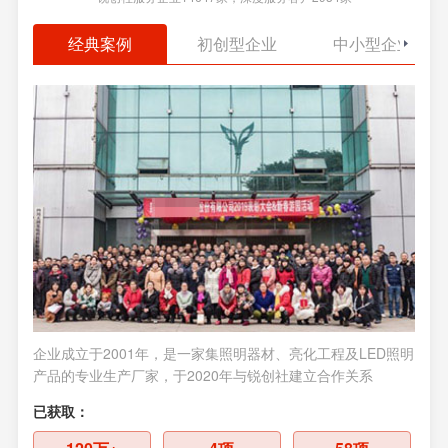
经典案例
初创型企业
中小型企业
企业成立于2001年，是一家集照明器材、亮化工程及LED照明
企业
产品的专业生产厂家，于2020年与锐创社建立合作关系
供应
关系
已获取：
已获